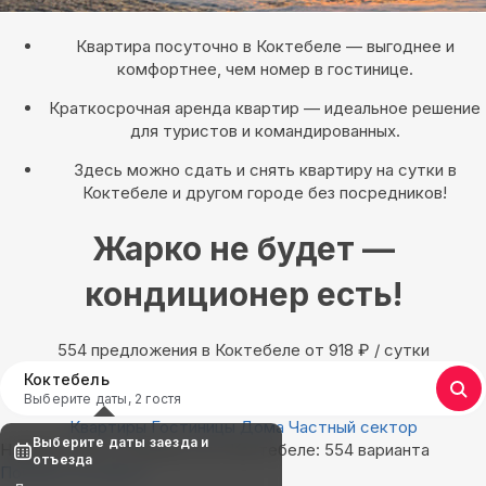
Квартира посуточно в Коктебеле — выгоднее и
комфортнее, чем номер в гостинице.
Краткосрочная аренда квартир — идеальное решение
для туристов и командированных.
Здесь можно сдать и снять квартиру на сутки в
Коктебеле и другом городе без посредников!
Жарко не будет —
кондиционер есть!
554 предложения в Коктебеле oт 918
₽
/ сутки
Коктебель
Выберите даты, 2 гостя
Квартиры
Гостиницы
Дома
Частный сектор
Выберите даты заезда и
Найдём, где остановиться в Коктебеле: 554 варианта
отъезда
Показать на карте