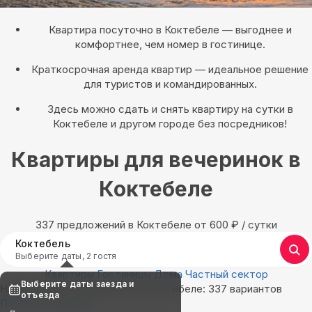
Квартира посуточно в Коктебеле — выгоднее и
комфортнее, чем номер в гостинице.
Краткосрочная аренда квартир — идеальное решение
для туристов и командированных.
Здесь можно сдать и снять квартиру на сутки в
Коктебеле и другом городе без посредников!
Квартиры для вечеринок в
Коктебеле
337 предложений в Коктебеле oт 600
₽
/ сутки
Коктебель
Выберите даты, 2 гостя
Квартиры
Гостиницы
Дома
Частный сектор
Выберите даты заезда и
Найдём, где остановиться в Коктебеле: 337 вариантов
отъезда
Показать на карте