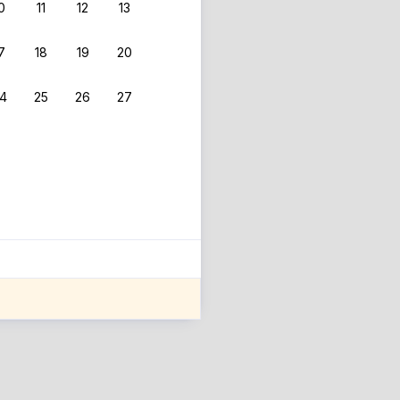
0
11
12
13
7
18
19
20
4
25
26
27
ле оценки проживания.