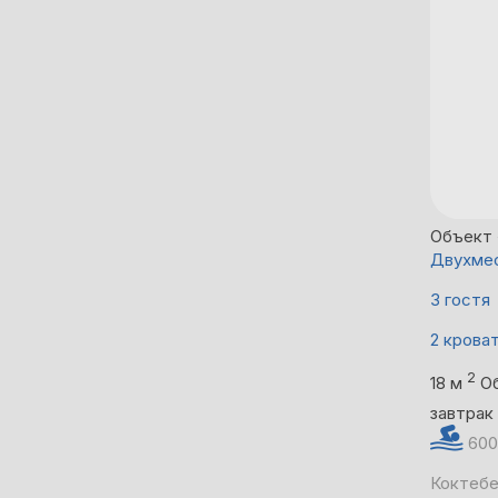
Объект
Двухмес
3 гостя
2 крова
2
18 м
О
завтрак
600
Коктебе