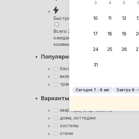
3
4
5
Вернём 
после о
Быстрое бронирование
10
11
12
1
Выбира
Всего 2 минуты, без
17
18
19
2
ожидания ответа от
Мгновен
хозяина
24
25
26
2
Суперхо
Популярные фильтры
Кэшбэк
31
Заброни
бассейн
Подроб
включён завтрак
трансфер
Сегодня 7 - 8 авг
Завтра 8 - 
Варианты размещения
квартиры, апартаменты
дома, коттеджи
хостелы
отели