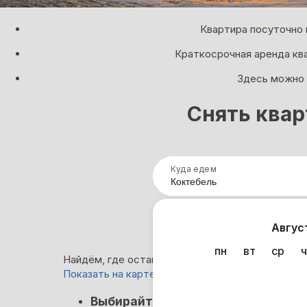
Квартира посуточно 
Краткосрочная аренда кв
Здесь можно с
Снять квар
Куда едем
Нап
Авгус
пн
вт
ср
ч
Найдём, где остановиться в Коктебеле: 525 ва
Показать на карте
Кэшбэк
Выбирайте лучшее