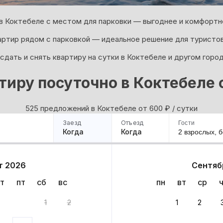
в Коктебеле с местом для парковки — выгоднее и комфортне
артир рядом с парковкой — идеальное решение для туристов
дать и снять квартиру на сутки в Коктебеле и другом горо
тиру посуточно в Коктебеле 
525 предложений в Коктебеле oт 600
₽
/ сутки
Заезд
Отъезд
Гости
Когда
Когда
2 взрослых,
б
ример
Санкт-Петербург
Москва
Сочи
Минск
Казань
Дагестан
Кисловодск
Аб
т 2026
Сентяб
Квартиры
Гостиницы
Дома
Частный сектор
т
пт
сб
вс
пн
вт
ср
риантов
1
2
1
2
 до 30% за бронь